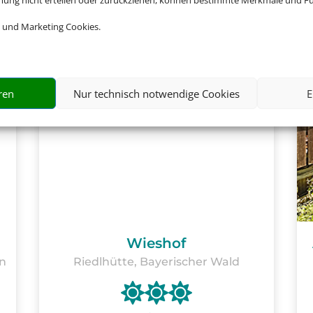
mmung nicht erteilen oder zurückziehen, können bestimmte Merkmale und Fu
 und Marketing Cookies.
ren
Nur technisch notwendige Cookies
E
Wieshof
n
Riedlhütte, Bayerischer Wald