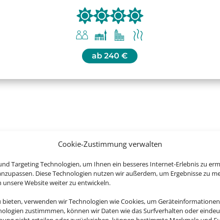
ab
240 €
Sie jetzt die schönsten Regionen D
Cookie-Zustimmung verwalten
nd Targeting Technologien, um Ihnen ein besseres Internet-Erlebnis zu erm
 anzupassen. Diese Technologien nutzen wir außerdem, um Ergebnisse zu m
nsere Website weiter zu entwickeln.
u bieten, verwenden wir Technologien wie Cookies, um Geräteinformationen
nologien zustimmmen, können wir Daten wie das Surfverhalten oder eindeut