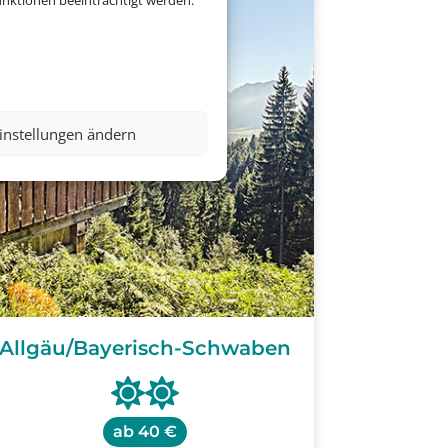
nktionen beeinträchtigt werden.
instellungen ändern
Allgäu/Bayerisch-Schwaben
ab
40 €