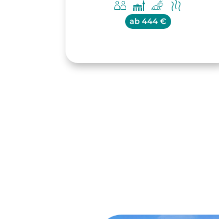
ab
444 €