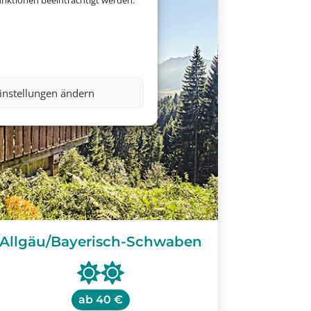
nktionen beeinträchtigt werden.
instellungen ändern
Allgäu/Bayerisch-Schwaben
ab
40 €