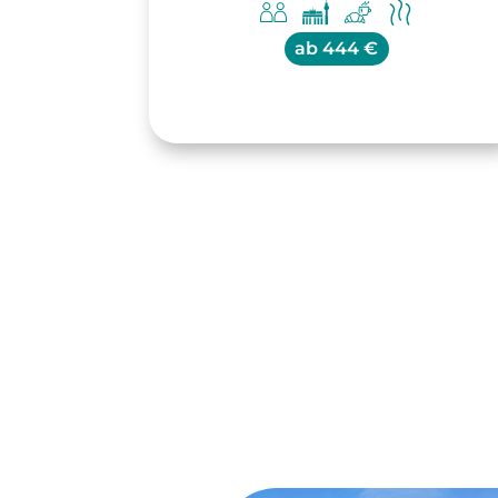
ab
444 €