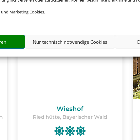
mmung nicht erteilen oder zurückziehen, können bestimmte Merkmale und Fu
 und Marketing Cookies.
ren
Nur technisch notwendige Cookies
E
Wieshof
n
Riedlhütte, Bayerischer Wald