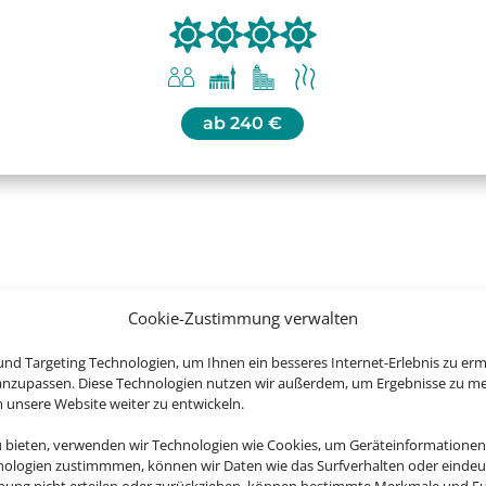
ab
240 €
Sie jetzt die schönsten Regionen D
Cookie-Zustimmung verwalten
nd Targeting Technologien, um Ihnen ein besseres Internet-Erlebnis zu erm
 anzupassen. Diese Technologien nutzen wir außerdem, um Ergebnisse zu m
nsere Website weiter zu entwickeln.
u bieten, verwenden wir Technologien wie Cookies, um Geräteinformationen
nologien zustimmmen, können wir Daten wie das Surfverhalten oder eindeut