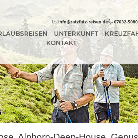
info@ratzfatz-reisen.de
07032-5080
RLAUBSREISEN
UNTERKUNFT
KREUZFA
KONTAKT
ose, Alphorn-Deep-House, Genu