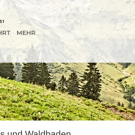
51
HRT
MEHR
ss und Waldbaden