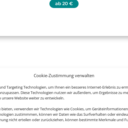
ab
20 €
uchen Sie jetzt Ihren Urlaub in Baye
Cookie-Zustimmung verwalten
nd Targeting Technologien, um Ihnen ein besseres Internet-Erlebnis zu erm
 anzupassen. Diese Technologien nutzen wir außerdem, um Ergebnisse zu m
nsere Website weiter zu entwickeln.
u bieten, verwenden wir Technologien wie Cookies, um Geräteinformationen
nologien zustimmmen, können wir Daten wie das Surfverhalten oder eindeut
mmung nicht erteilen oder zurückziehen, können bestimmte Merkmale und Fu